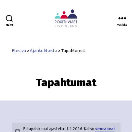
Haku
Valikko
Positiiviset
ry
Etusivu
>
Ajankohtaista
>
Tapahtumat
Tapahtumat
Ei tapahtumat ajastettu 1.1.2026. Katso
seuraavat