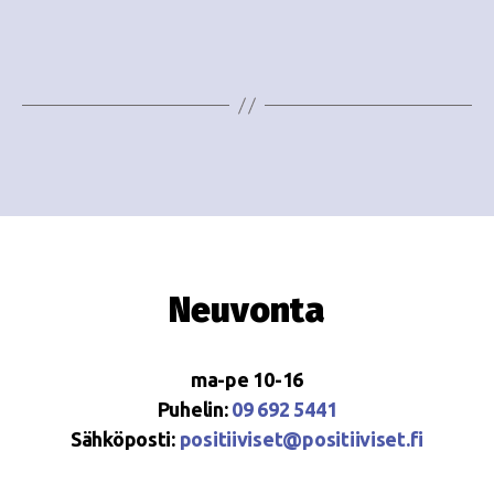
e
i
w
g
s
o
N
i
a
n
v
i
t
g
i
Neuvonta
a
t
ma-pe 10-16
i
Puhelin:
09 692 5441
o
Sähköposti:
positiiviset@positiiviset.fi
n