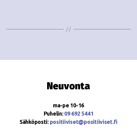
e
i
w
g
s
o
N
i
a
n
v
i
t
g
i
Neuvonta
a
t
ma-pe 10-16
i
Puhelin:
09 692 5441
o
Sähköposti:
positiiviset@positiiviset.fi
n