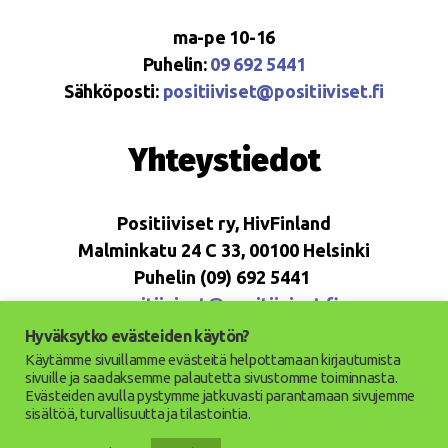
ma-pe 10-16
Puhelin:
09 692 5441
Sähköposti:
positiiviset@positiiviset.fi
Yhteystiedot
Positiiviset ry, HivFinland
Malminkatu 24 C 33, 00100 Helsinki
Puhelin (09) 692 5441
positiiviset@positiiviset.fi
Hyväksytko evästeiden käytön?
Käytämme sivuillamme evästeitä helpottamaan kirjautumista
sivuille ja saadaksemme palautetta sivustomme toiminnasta.
Evästeiden avulla pystymme jatkuvasti parantamaan sivujemme
© 2026
Positiiviset ry
Ylös
↑
sisältöä, turvallisuutta ja tilastointia.
Saavutettavuusseloste