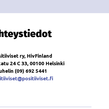
i
i
o
n
hteystiedot
itiiviset ry, HivFinland
tu 24 C 33, 00100 Helsinki
uhelin (09) 692 5441
tiiviset@positiiviset.fi