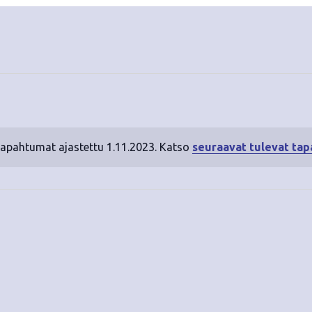
tapahtumat ajastettu 1.11.2023. Katso
seuraavat tulevat ta
N
o
t
i
c
e