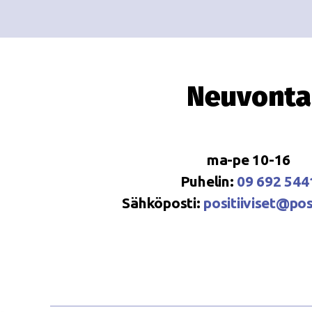
Neuvonta
ma-pe 10-16
Puhelin:
09 692 544
Sähköposti:
positiiviset@posi