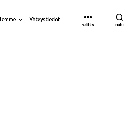
olemme
Yhteystiedot
Valikko
Haku