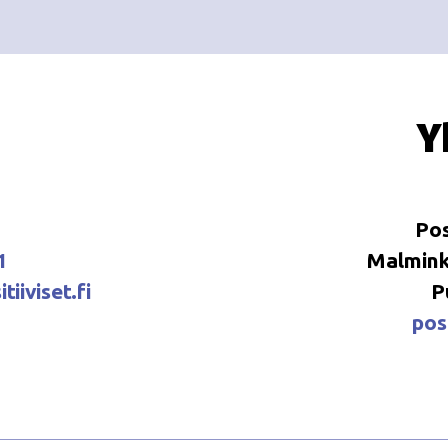
Y
Pos
1
Malminka
tiiviset.fi
P
posi