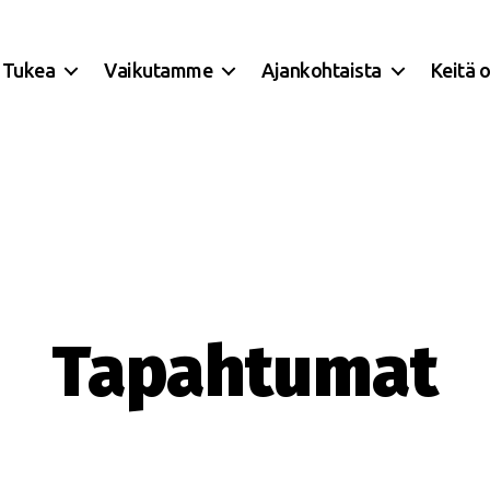
Tukea
Vaikutamme
Ajankohtaista
Keitä 
Tapahtumat