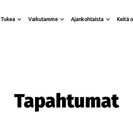
Tukea
Vaikutamme
Ajankohtaista
Keitä 
Tapahtumat