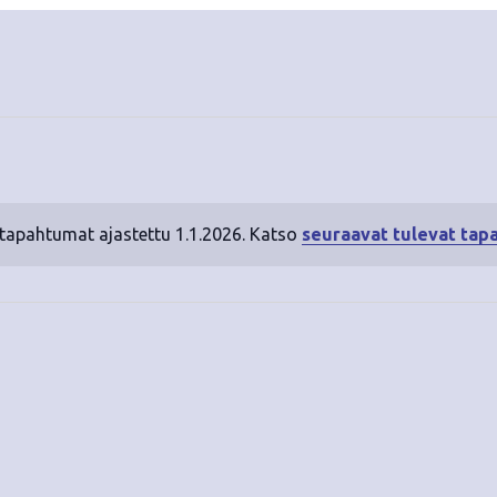
 tapahtumat ajastettu 1.1.2026. Katso
seuraavat tulevat tap
N
o
t
i
c
e