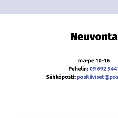
Neuvonta
ma-pe 10-16
Puhelin:
09 692 544
Sähköposti:
positiiviset@posi