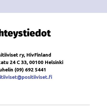
i
i
o
n
hteystiedot
itiiviset ry, HivFinland
tu 24 C 33, 00100 Helsinki
uhelin (09) 692 5441
tiiviset@positiiviset.fi