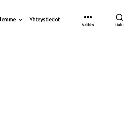
olemme
Yhteystiedot
Valikko
Haku