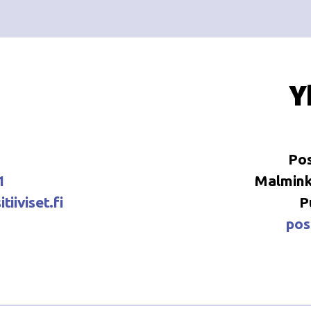
Y
Pos
1
Malminka
tiiviset.fi
P
posi