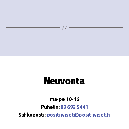
e
i
w
g
s
o
N
i
a
n
v
i
t
g
i
Neuvonta
a
t
ma-pe 10-16
i
Puhelin:
09 692 5441
o
Sähköposti:
positiiviset@positiiviset.fi
n