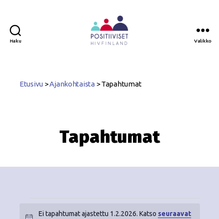
Haku
Valikko
Positiiviset
ry
Etusivu
>
Ajankohtaista
>
Tapahtumat
Tapahtumat
Ei tapahtumat ajastettu 1.2.2026. Katso
seuraavat