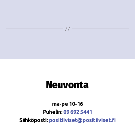
e
i
w
g
s
o
N
i
a
n
v
i
t
g
i
Neuvonta
a
t
ma-pe 10-16
i
Puhelin:
09 692 5441
o
Sähköposti:
positiiviset@positiiviset.fi
n