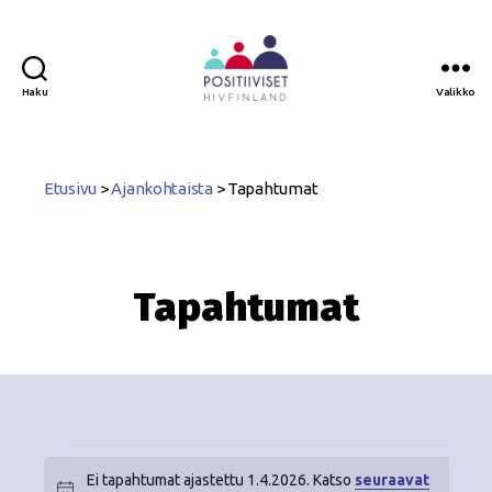
Haku
Valikko
Positiiviset
ry
Etusivu
>
Ajankohtaista
>
Tapahtumat
Tapahtumat
Ei tapahtumat ajastettu 1.4.2026. Katso
seuraavat