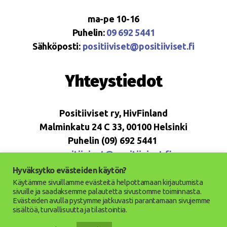
ma-pe 10-16
Puhelin:
09 692 5441
Sähköposti:
positiiviset@positiiviset.fi
Yhteystiedot
Positiiviset ry, HivFinland
Malminkatu 24 C 33, 00100 Helsinki
Puhelin (09) 692 5441
positiiviset@positiiviset.fi
Hyväksytko evästeiden käytön?
Käytämme sivuillamme evästeitä helpottamaan kirjautumista
sivuille ja saadaksemme palautetta sivustomme toiminnasta.
Evästeiden avulla pystymme jatkuvasti parantamaan sivujemme
© 2026
Positiiviset ry
Ylös
↑
sisältöä, turvallisuutta ja tilastointia.
Saavutettavuusseloste