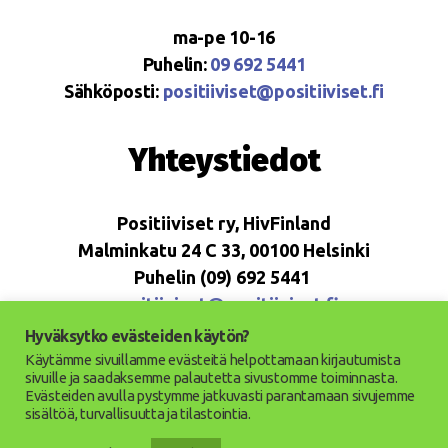
ma-pe 10-16
Puhelin:
09 692 5441
Sähköposti:
positiiviset@positiiviset.fi
Yhteystiedot
Positiiviset ry, HivFinland
Malminkatu 24 C 33, 00100 Helsinki
Puhelin (09) 692 5441
positiiviset@positiiviset.fi
Hyväksytko evästeiden käytön?
Käytämme sivuillamme evästeitä helpottamaan kirjautumista
sivuille ja saadaksemme palautetta sivustomme toiminnasta.
Evästeiden avulla pystymme jatkuvasti parantamaan sivujemme
© 2026
Positiiviset ry
Ylös
↑
sisältöä, turvallisuutta ja tilastointia.
Saavutettavuusseloste