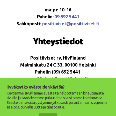
ma-pe 10-16
Puhelin:
09 692 5441
Sähköposti:
positiiviset@positiiviset.fi
Yhteystiedot
Positiiviset ry, HivFinland
Malminkatu 24 C 33, 00100 Helsinki
Puhelin (09) 692 5441
positiiviset@positiiviset.fi
Hyväksytko evästeiden käytön?
Käytämme sivuillamme evästeitä helpottamaan kirjautumista
sivuille ja saadaksemme palautetta sivustomme toiminnasta.
Evästeiden avulla pystymme jatkuvasti parantamaan sivujemme
© 2026
Positiiviset ry
Ylös
↑
sisältöä, turvallisuutta ja tilastointia.
Saavutettavuusseloste