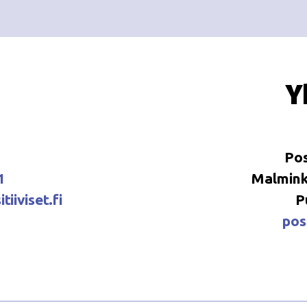
Y
Pos
1
Malminka
tiiviset.fi
P
posi