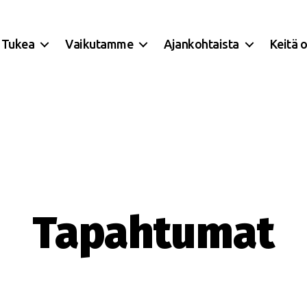
Tukea
Vaikutamme
Ajankohtaista
Keitä 
Tapahtumat