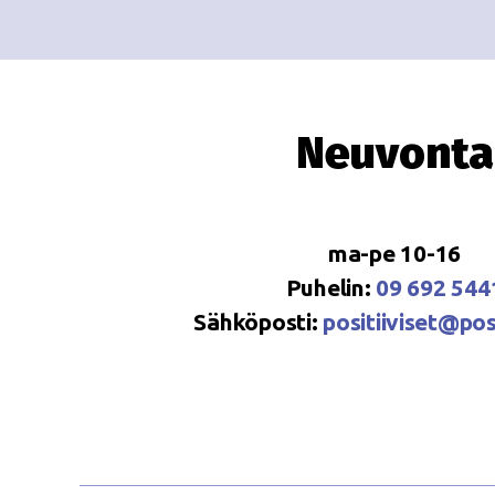
Neuvonta
ma-pe 10-16
Puhelin:
09 692 544
Sähköposti:
positiiviset@posi