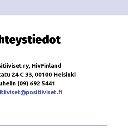
i
i
o
n
hteystiedot
itiiviset ry, HivFinland
tu 24 C 33, 00100 Helsinki
uhelin (09) 692 5441
tiiviset@positiiviset.fi