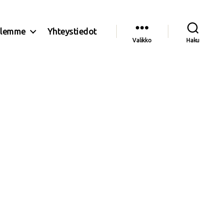
olemme
Yhteystiedot
Valikko
Haku