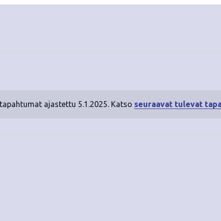
 tapahtumat ajastettu 5.1.2025. Katso
seuraavat tulevat tap
N
o
t
i
c
e