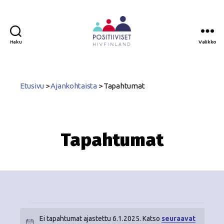
Haku
Valikko
Positiiviset
ry
Etusivu
>
Ajankohtaista
>
Tapahtumat
Tapahtumat
Ei tapahtumat ajastettu 6.1.2025. Katso
seuraavat