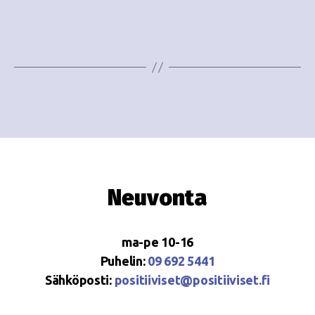
e
i
w
g
s
o
N
i
a
n
v
i
t
g
i
Neuvonta
a
t
ma-pe 10-16
i
Puhelin:
09 692 5441
o
Sähköposti:
positiiviset@positiiviset.fi
n