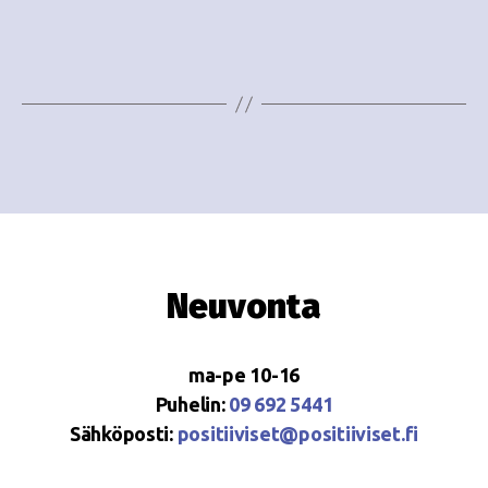
e
i
w
g
s
o
N
i
a
n
v
i
t
g
i
Neuvonta
a
t
ma-pe 10-16
i
Puhelin:
09 692 5441
o
Sähköposti:
positiiviset@positiiviset.fi
n