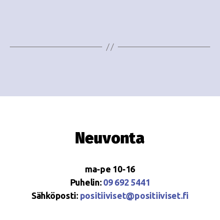
e
i
w
g
s
o
N
i
a
n
v
i
t
g
i
Neuvonta
a
t
ma-pe 10-16
i
Puhelin:
09 692 5441
o
Sähköposti:
positiiviset@positiiviset.fi
n