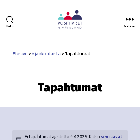
Haku
Valikko
Positiiviset
ry
Etusivu
>
Ajankohtaista
>
Tapahtumat
Tapahtumat
Ei tapahtumat ajastettu 9.4.2025. Katso
seuraavat