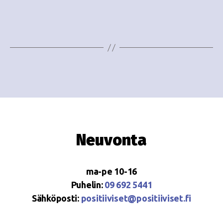
e
i
w
g
s
o
N
i
a
n
v
i
t
g
i
Neuvonta
a
t
ma-pe 10-16
i
Puhelin:
09 692 5441
o
Sähköposti:
positiiviset@positiiviset.fi
n