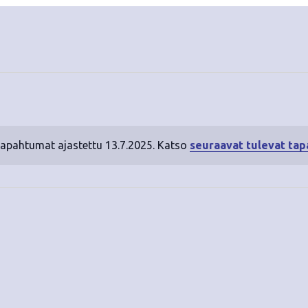
tapahtumat ajastettu 13.7.2025. Katso
seuraavat tulevat ta
N
o
t
i
c
e