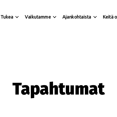
Tukea
Vaikutamme
Ajankohtaista
Keitä 
Tapahtumat