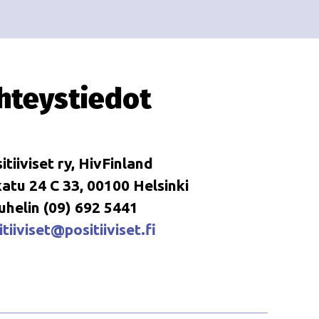
i
i
o
n
hteystiedot
itiiviset ry, HivFinland
tu 24 C 33, 00100 Helsinki
uhelin (09) 692 5441
tiiviset@positiiviset.fi