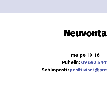
Neuvonta
ma-pe 10-16
Puhelin:
09 692 544
Sähköposti:
positiiviset@posi