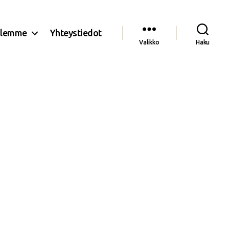
olemme
Yhteystiedot
Valikko
Haku