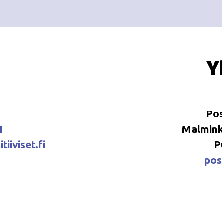
Y
Pos
1
Malminka
tiiviset.fi
P
posi