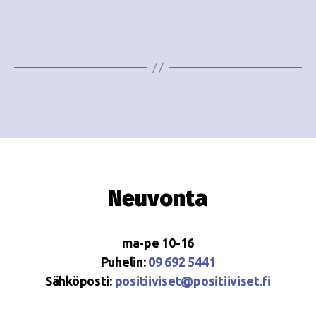
e
i
w
g
s
o
N
i
a
n
v
i
t
g
i
Neuvonta
a
t
ma-pe 10-16
i
Puhelin:
09 692 5441
o
Sähköposti:
positiiviset@positiiviset.fi
n