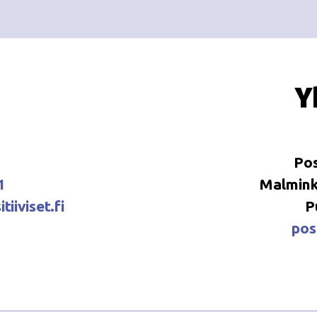
Y
Pos
1
Malminka
tiiviset.fi
P
posi