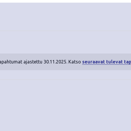
tapahtumat ajastettu 30.11.2025. Katso
seuraavat tulevat ta
N
o
t
i
c
e