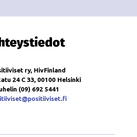
i
i
o
n
hteystiedot
itiiviset ry, HivFinland
tu 24 C 33, 00100 Helsinki
uhelin (09) 692 5441
tiiviset@positiiviset.fi