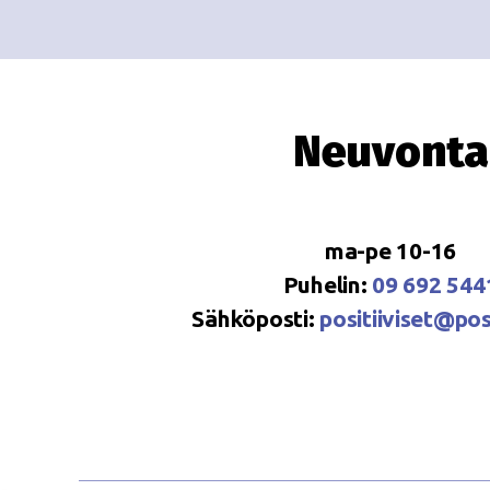
Neuvonta
ma-pe 10-16
Puhelin:
09 692 544
Sähköposti:
positiiviset@posi