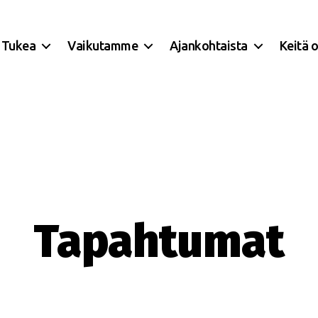
Tukea
Vaikutamme
Ajankohtaista
Keitä 
Tapahtumat