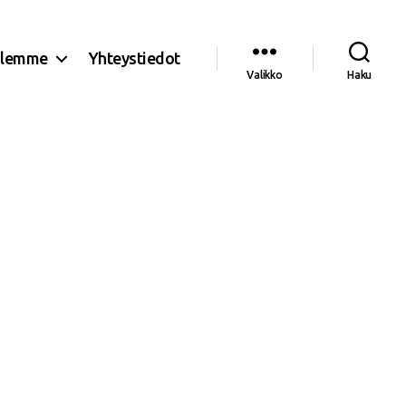
olemme
Yhteystiedot
Valikko
Haku