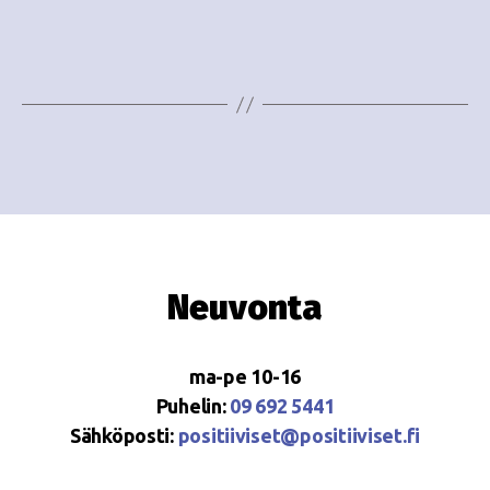
e
i
w
g
s
o
N
i
a
n
v
i
t
g
i
Neuvonta
a
t
ma-pe 10-16
i
Puhelin:
09 692 5441
o
Sähköposti:
positiiviset@positiiviset.fi
n