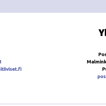
Y
Pos
1
Malminka
tiiviset.fi
P
posi