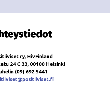
i
i
o
n
hteystiedot
itiiviset ry, HivFinland
tu 24 C 33, 00100 Helsinki
uhelin (09) 692 5441
tiiviset@positiiviset.fi