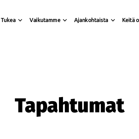
Tukea
Vaikutamme
Ajankohtaista
Keitä 
Tapahtumat