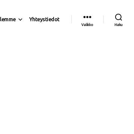
olemme
Yhteystiedot
Valikko
Haku