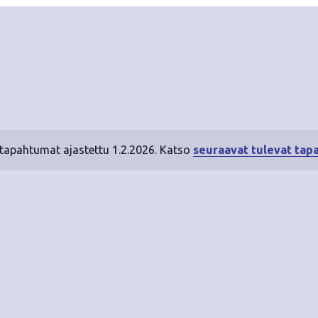
 tapahtumat ajastettu 1.2.2026. Katso
seuraavat tulevat tap
N
o
t
i
c
e