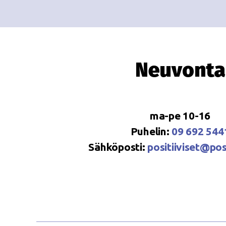
Neuvonta
ma-pe 10-16
Puhelin:
09 692 544
Sähköposti:
positiiviset@posi