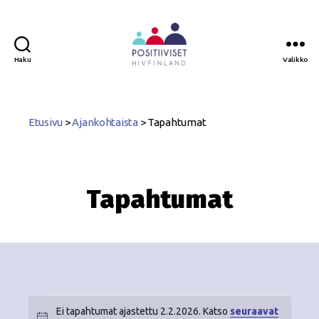
Haku
Valikko
Positiiviset
ry
Etusivu
>
Ajankohtaista
>
Tapahtumat
Tapahtumat
Ei tapahtumat ajastettu 2.2.2026. Katso
seuraavat