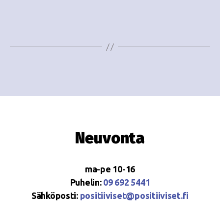
e
i
w
g
s
o
N
i
a
n
v
i
t
g
i
Neuvonta
a
t
ma-pe 10-16
i
Puhelin:
09 692 5441
o
Sähköposti:
positiiviset@positiiviset.fi
n