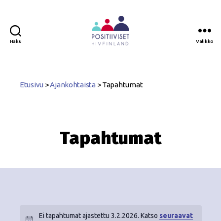
Haku
Valikko
Positiiviset
ry
Etusivu
>
Ajankohtaista
>
Tapahtumat
Tapahtumat
Ei tapahtumat ajastettu 3.2.2026. Katso
seuraavat