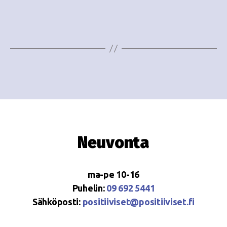
e
i
w
g
s
o
N
i
a
n
v
i
t
g
i
Neuvonta
a
t
ma-pe 10-16
i
Puhelin:
09 692 5441
o
Sähköposti:
positiiviset@positiiviset.fi
n