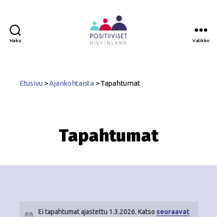
Haku
Valikko
Positiiviset
ry
Etusivu
>
Ajankohtaista
>
Tapahtumat
Tapahtumat
Ei tapahtumat ajastettu 1.3.2026. Katso
seuraavat