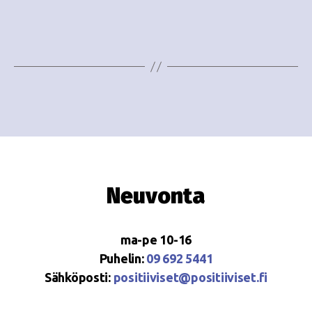
e
i
w
g
s
o
N
i
a
n
v
i
t
g
i
Neuvonta
a
t
ma-pe 10-16
i
Puhelin:
09 692 5441
o
Sähköposti:
positiiviset@positiiviset.fi
n