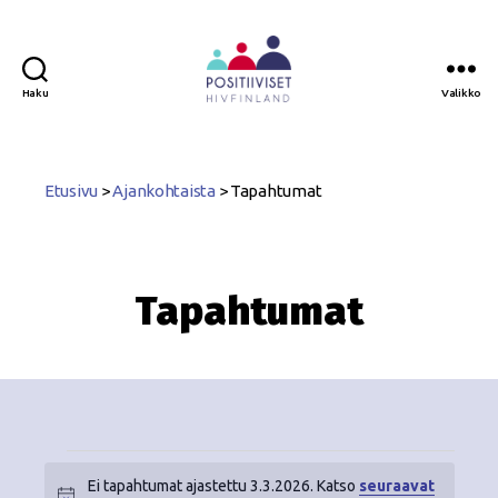
Haku
Valikko
Positiiviset
ry
Etusivu
>
Ajankohtaista
>
Tapahtumat
Tapahtumat
Ei tapahtumat ajastettu 3.3.2026. Katso
seuraavat