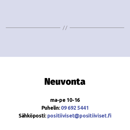
e
i
w
g
s
o
N
i
a
n
v
i
t
g
i
Neuvonta
a
t
ma-pe 10-16
i
Puhelin:
09 692 5441
o
Sähköposti:
positiiviset@positiiviset.fi
n