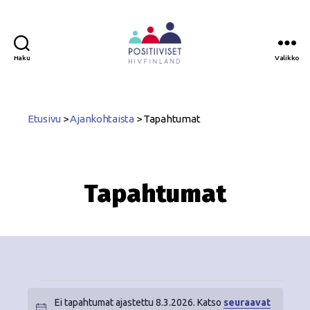
Haku
Valikko
Positiiviset
ry
Etusivu
>
Ajankohtaista
>
Tapahtumat
Tapahtumat
Ei tapahtumat ajastettu 8.3.2026. Katso
seuraavat