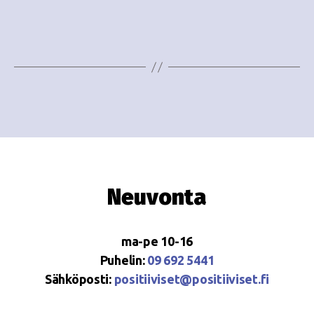
e
i
w
g
s
o
N
i
a
n
v
i
t
g
i
Neuvonta
a
t
ma-pe 10-16
i
Puhelin:
09 692 5441
o
Sähköposti:
positiiviset@positiiviset.fi
n