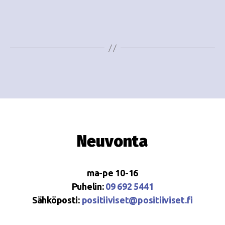
e
i
w
g
s
o
N
i
a
n
v
i
t
g
i
Neuvonta
a
t
ma-pe 10-16
i
Puhelin:
09 692 5441
o
Sähköposti:
positiiviset@positiiviset.fi
n