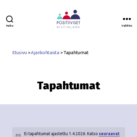
Haku
Valikko
Positiiviset
ry
Etusivu
>
Ajankohtaista
>
Tapahtumat
Tapahtumat
Ei tapahtumat ajastettu 1.4.2026. Katso
seuraavat