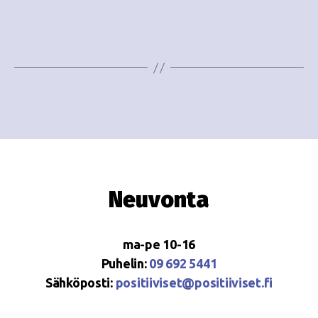
e
i
w
g
s
o
N
i
a
n
v
i
t
g
i
Neuvonta
a
t
ma-pe 10-16
i
Puhelin:
09 692 5441
o
Sähköposti:
positiiviset@positiiviset.fi
n