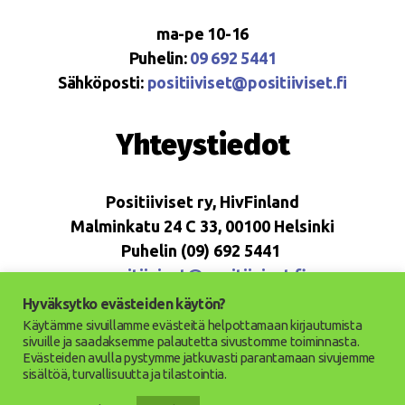
ma-pe 10-16
Puhelin:
09 692 5441
Sähköposti:
positiiviset@positiiviset.fi
Yhteystiedot
Positiiviset ry, HivFinland
Malminkatu 24 C 33, 00100 Helsinki
Puhelin (09) 692 5441
positiiviset@positiiviset.fi
Hyväksytko evästeiden käytön?
Käytämme sivuillamme evästeitä helpottamaan kirjautumista
sivuille ja saadaksemme palautetta sivustomme toiminnasta.
Evästeiden avulla pystymme jatkuvasti parantamaan sivujemme
© 2026
Positiiviset ry
Ylös
↑
sisältöä, turvallisuutta ja tilastointia.
Saavutettavuusseloste