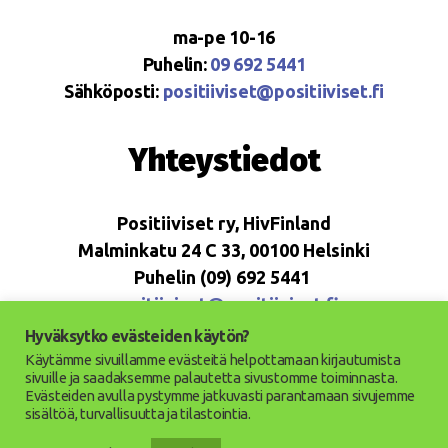
ma-pe 10-16
Puhelin:
09 692 5441
Sähköposti:
positiiviset@positiiviset.fi
Yhteystiedot
Positiiviset ry, HivFinland
Malminkatu 24 C 33, 00100 Helsinki
Puhelin (09) 692 5441
positiiviset@positiiviset.fi
Hyväksytko evästeiden käytön?
Käytämme sivuillamme evästeitä helpottamaan kirjautumista
sivuille ja saadaksemme palautetta sivustomme toiminnasta.
Evästeiden avulla pystymme jatkuvasti parantamaan sivujemme
© 2026
Positiiviset ry
Ylös
↑
sisältöä, turvallisuutta ja tilastointia.
Saavutettavuusseloste