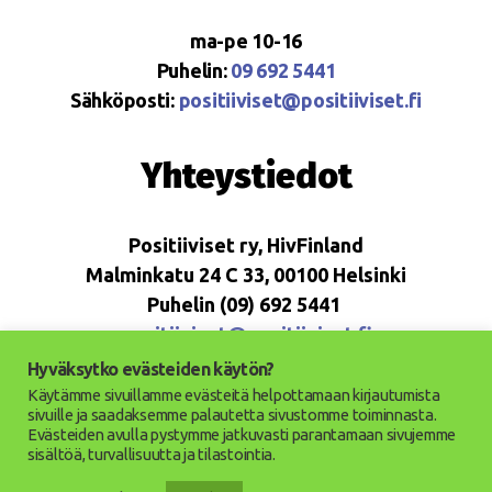
ma-pe 10-16
Puhelin:
09 692 5441
Sähköposti:
positiiviset@positiiviset.fi
Yhteystiedot
Positiiviset ry, HivFinland
Malminkatu 24 C 33, 00100 Helsinki
Puhelin (09) 692 5441
positiiviset@positiiviset.fi
Hyväksytko evästeiden käytön?
Käytämme sivuillamme evästeitä helpottamaan kirjautumista
sivuille ja saadaksemme palautetta sivustomme toiminnasta.
Evästeiden avulla pystymme jatkuvasti parantamaan sivujemme
© 2026
Positiiviset ry
Ylös
↑
sisältöä, turvallisuutta ja tilastointia.
Saavutettavuusseloste