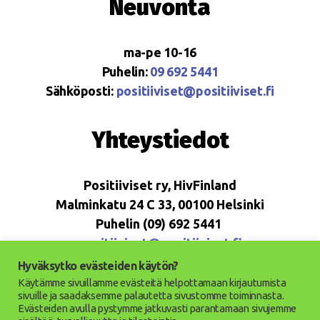
Neuvonta
ma-pe 10-16
Puhelin:
09 692 5441
Sähköposti:
positiiviset@positiiviset.fi
Yhteystiedot
Positiiviset ry, HivFinland
Malminkatu 24 C 33, 00100 Helsinki
Puhelin (09) 692 5441
positiiviset@positiiviset.fi
Hyväksytko evästeiden käytön?
Käytämme sivuillamme evästeitä helpottamaan kirjautumista
sivuille ja saadaksemme palautetta sivustomme toiminnasta.
Evästeiden avulla pystymme jatkuvasti parantamaan sivujemme
© 2026
Positiiviset ry
Ylös
↑