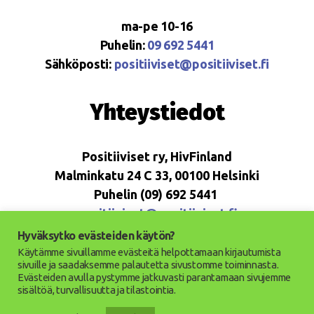
ma-pe 10-16
Puhelin:
09 692 5441
Sähköposti:
positiiviset@positiiviset.fi
Yhteystiedot
Positiiviset ry, HivFinland
Malminkatu 24 C 33, 00100 Helsinki
Puhelin (09) 692 5441
positiiviset@positiiviset.fi
Hyväksytko evästeiden käytön?
Käytämme sivuillamme evästeitä helpottamaan kirjautumista
sivuille ja saadaksemme palautetta sivustomme toiminnasta.
Evästeiden avulla pystymme jatkuvasti parantamaan sivujemme
© 2026
Positiiviset ry
Ylös
↑
sisältöä, turvallisuutta ja tilastointia.
Saavutettavuusseloste