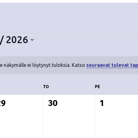
/ 2026
le näkymälle ei löytynyt tuloksia. Katso
seuraavat tulevat ta
N
o
t
ESKIVIIKKO
TO
TORSTAI
PE
PERJANTAI
i
c
0
0
0
29
30
1
e
t
t
a
a
a