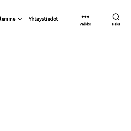
olemme
Yhteystiedot
Valikko
Haku