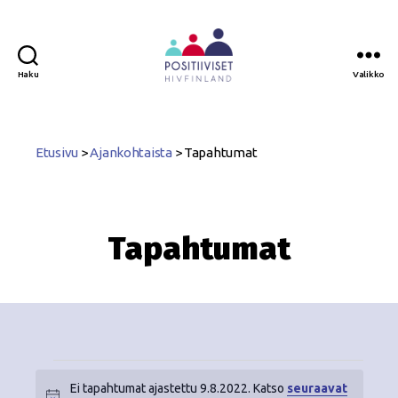
Haku
Valikko
Positiiviset
ry
Etusivu
>
Ajankohtaista
>
Tapahtumat
Tapahtumat
Ei tapahtumat ajastettu 9.8.2022. Katso
seuraavat