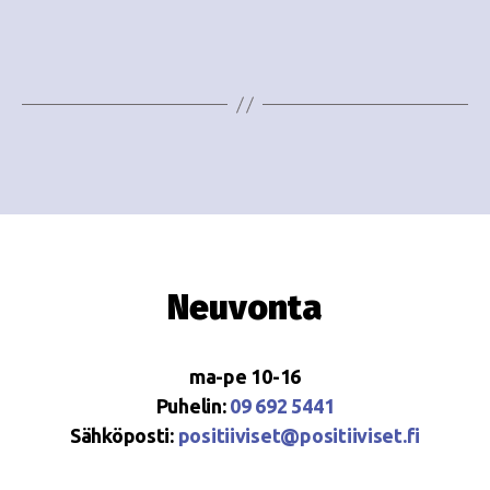
e
i
w
g
s
o
N
i
a
n
v
i
t
g
i
Neuvonta
a
t
ma-pe 10-16
i
Puhelin:
09 692 5441
o
Sähköposti:
positiiviset@positiiviset.fi
n