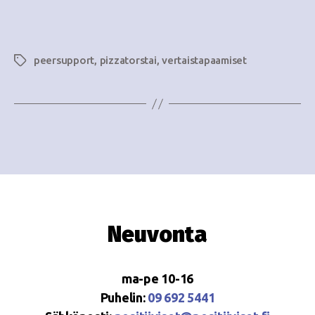
e
i
w
g
s
peersupport
,
pizzatorstai
,
vertaistapaamiset
Avainsanat
o
N
i
a
n
v
i
t
g
i
a
t
Neuvonta
i
o
ma-pe 10-16
n
Puhelin:
09 692 5441