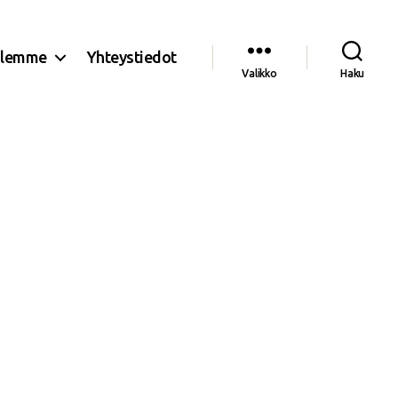
olemme
Yhteystiedot
Valikko
Haku