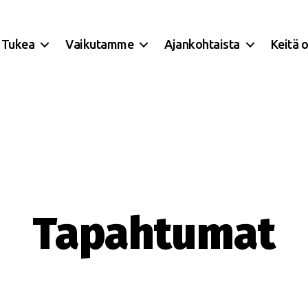
Tukea
Vaikutamme
Ajankohtaista
Keitä 
Tapahtumat