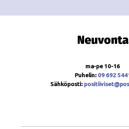
Neuvonta
ma-pe 10-16
Puhelin:
09 692 544
Sähköposti:
positiiviset@posi