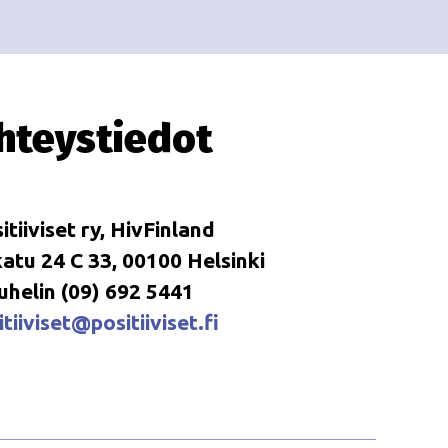
i
i
o
n
hteystiedot
itiiviset ry, HivFinland
tu 24 C 33, 00100 Helsinki
uhelin (09) 692 5441
tiiviset@positiiviset.fi