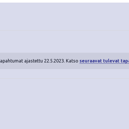
tapahtumat ajastettu 22.5.2023. Katso
seuraavat tulevat ta
N
o
t
i
c
e