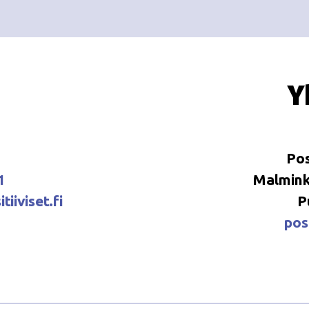
Y
Pos
1
Malminka
tiiviset.fi
P
posi