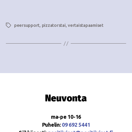
e
i
w
g
s
peersupport
,
pizzatorstai
,
vertaistapaamiset
Avainsanat
o
N
i
a
n
v
i
t
g
i
a
t
Neuvonta
i
o
ma-pe 10-16
n
Puhelin:
09 692 5441