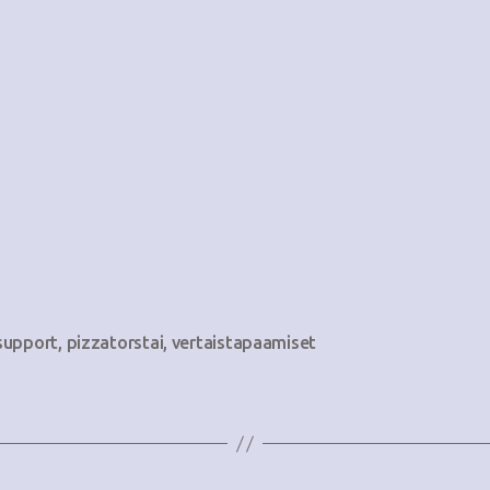
support
,
pizzatorstai
,
vertaistapaamiset
at