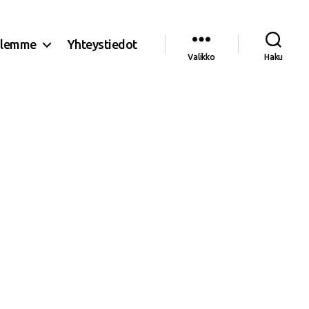
olemme
Yhteystiedot
Valikko
Haku