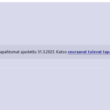
tapahtumat ajastettu 31.3.2025. Katso
seuraavat tulevat ta
N
o
t
i
c
e