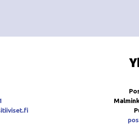
Y
Pos
1
Malminka
tiiviset.fi
P
posi