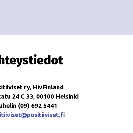
i
i
o
n
hteystiedot
itiiviset ry, HivFinland
tu 24 C 33, 00100 Helsinki
uhelin (09) 692 5441
tiiviset@positiiviset.fi