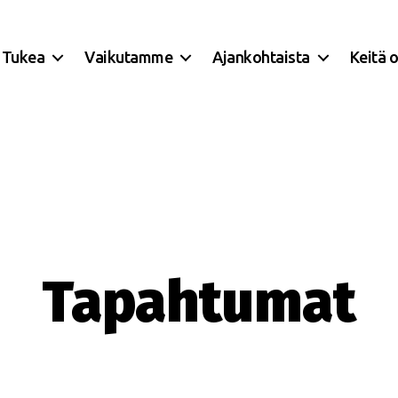
Tukea
Vaikutamme
Ajankohtaista
Keitä 
Tapahtumat