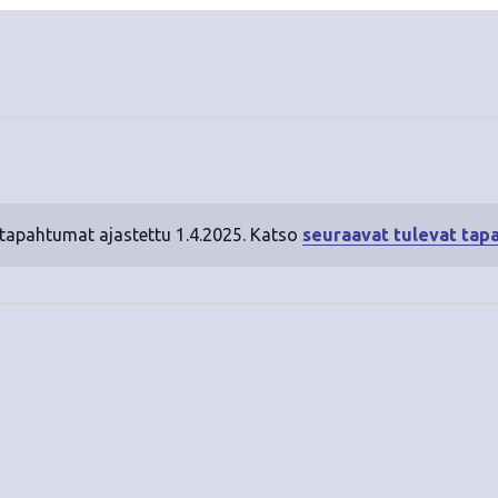
 tapahtumat ajastettu 1.4.2025. Katso
seuraavat tulevat tap
N
o
t
i
c
e