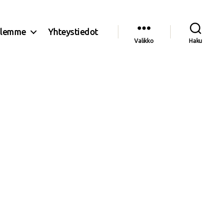
olemme
Yhteystiedot
Valikko
Haku