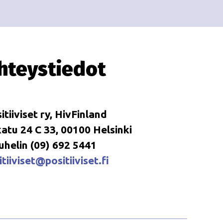
i
i
o
n
hteystiedot
itiiviset ry, HivFinland
tu 24 C 33, 00100 Helsinki
uhelin (09) 692 5441
tiiviset@positiiviset.fi