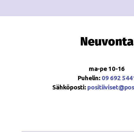
Neuvonta
ma-pe 10-16
Puhelin:
09 692 544
Sähköposti:
positiiviset@posi