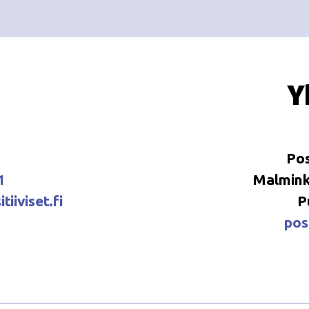
Y
Pos
1
Malminka
tiiviset.fi
P
posi