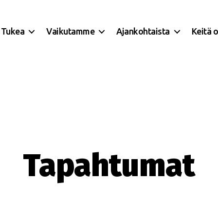
Tukea
Vaikutamme
Ajankohtaista
Keitä 
Tapahtumat