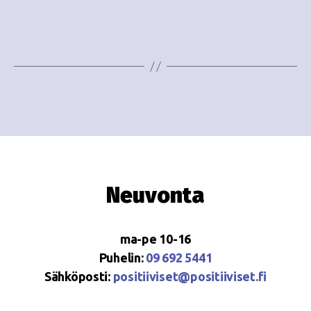
e
i
w
g
s
o
N
i
a
n
v
i
t
g
i
Neuvonta
a
t
ma-pe 10-16
i
Puhelin:
09 692 5441
o
Sähköposti:
positiiviset@positiiviset.fi
n