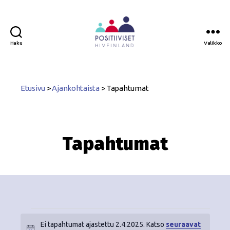
Haku
Valikko
Positiiviset
ry
Etusivu
>
Ajankohtaista
>
Tapahtumat
Tapahtumat
Ei tapahtumat ajastettu 2.4.2025. Katso
seuraavat