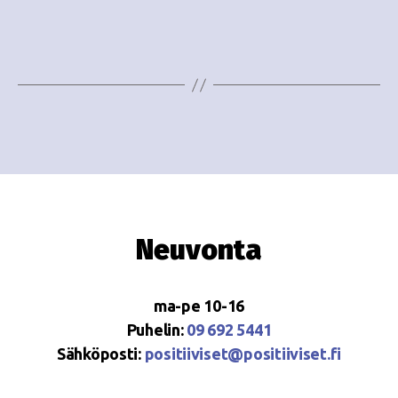
e
i
w
g
s
o
N
i
a
n
v
i
t
g
i
Neuvonta
a
t
ma-pe 10-16
i
Puhelin:
09 692 5441
o
Sähköposti:
positiiviset@positiiviset.fi
n