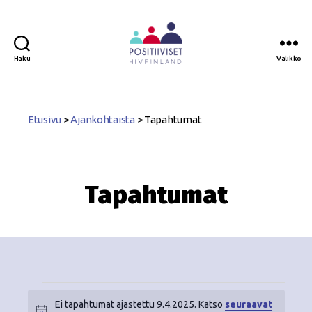
Haku
Valikko
Positiiviset
ry
Etusivu
>
Ajankohtaista
>
Tapahtumat
Tapahtumat
Ei tapahtumat ajastettu 9.4.2025. Katso
seuraavat