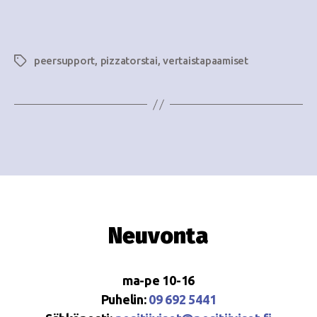
e
i
w
g
s
peersupport
,
pizzatorstai
,
vertaistapaamiset
Avainsanat
o
N
i
a
n
v
i
t
g
i
a
t
Neuvonta
i
o
ma-pe 10-16
n
Puhelin:
09 692 5441