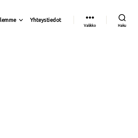
olemme
Yhteystiedot
Valikko
Haku