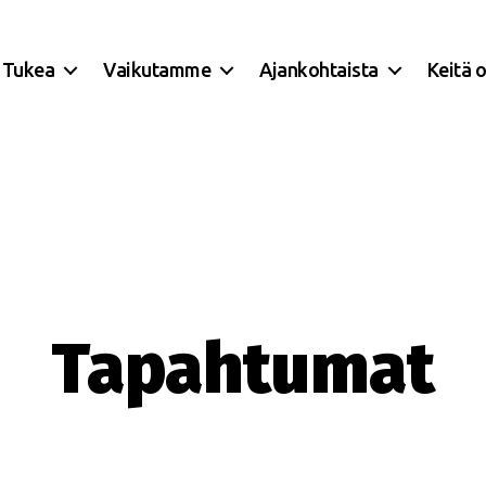
Tukea
Vaikutamme
Ajankohtaista
Keitä 
Tapahtumat