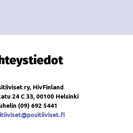
i
i
o
n
hteystiedot
itiiviset ry, HivFinland
tu 24 C 33, 00100 Helsinki
uhelin (09) 692 5441
tiiviset@positiiviset.fi