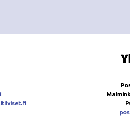
Y
Pos
1
Malminka
tiiviset.fi
P
posi