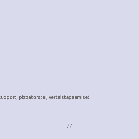
support
,
pizzatorstai
,
vertaistapaamiset
at