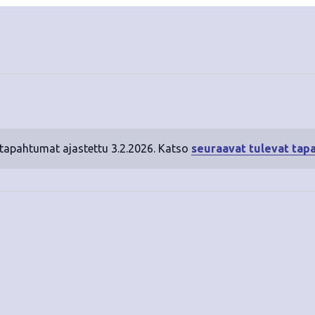
 tapahtumat ajastettu 3.2.2026. Katso
seuraavat tulevat tap
N
o
t
i
c
e