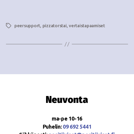
e
i
w
g
s
peersupport
,
pizzatorstai
,
vertaistapaamiset
Avainsanat
o
N
i
a
n
v
i
t
g
i
a
t
Neuvonta
i
o
ma-pe 10-16
n
Puhelin:
09 692 5441