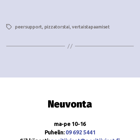
e
i
w
g
s
peersupport
,
pizzatorstai
,
vertaistapaamiset
Avainsanat
o
N
i
a
n
v
i
t
g
i
a
t
Neuvonta
i
o
ma-pe 10-16
n
Puhelin:
09 692 5441