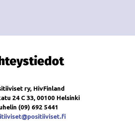
i
i
o
n
hteystiedot
itiiviset ry, HivFinland
tu 24 C 33, 00100 Helsinki
uhelin (09) 692 5441
tiiviset@positiiviset.fi