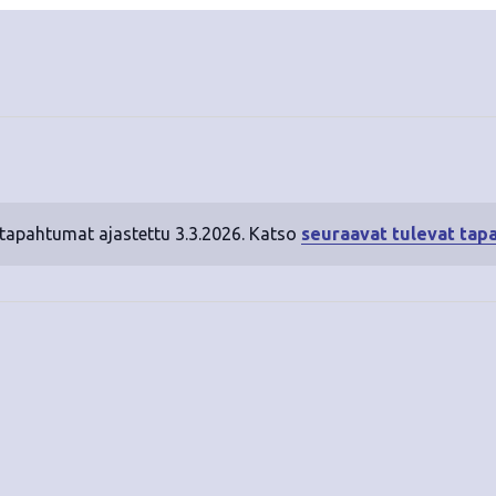
 tapahtumat ajastettu 3.3.2026. Katso
seuraavat tulevat tap
N
o
t
i
c
e