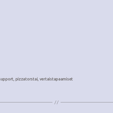
support
,
pizzatorstai
,
vertaistapaamiset
at