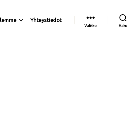
olemme
Yhteystiedot
Valikko
Haku