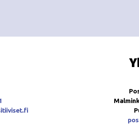
Y
Pos
1
Malminka
tiiviset.fi
P
posi