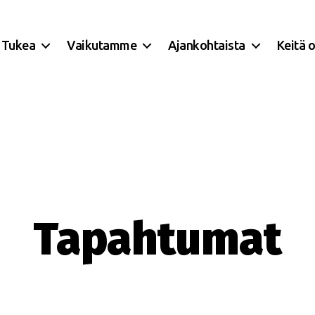
Tukea
Vaikutamme
Ajankohtaista
Keitä 
Tapahtumat