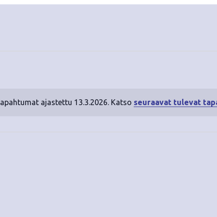
tapahtumat ajastettu 13.3.2026. Katso
seuraavat tulevat ta
N
o
t
i
c
e