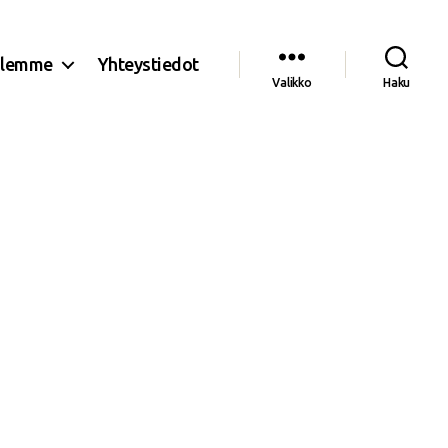
olemme
Yhteystiedot
Valikko
Haku