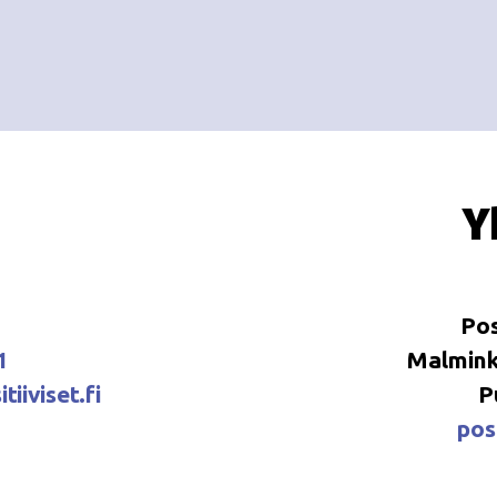
Y
Pos
1
Malminka
tiiviset.fi
P
posi