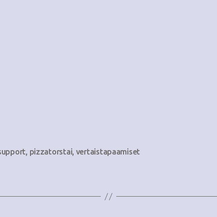
support
,
pizzatorstai
,
vertaistapaamiset
at