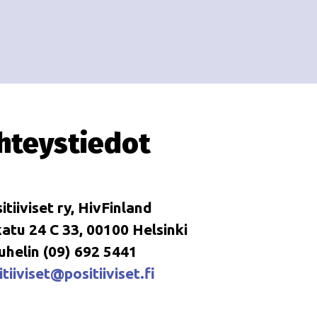
i
i
o
n
hteystiedot
itiiviset ry, HivFinland
tu 24 C 33, 00100 Helsinki
uhelin (09) 692 5441
tiiviset@positiiviset.fi