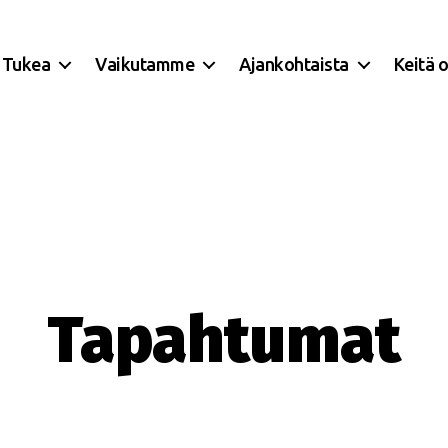
Tukea
Vaikutamme
Ajankohtaista
Keitä 
Tapahtumat