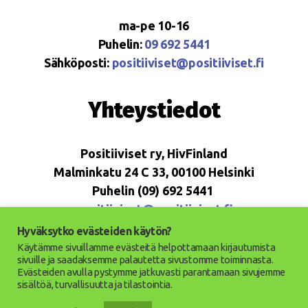
ma-pe 10-16
Puhelin:
09 692 5441
Sähköposti:
positiiviset@positiiviset.fi
Yhteystiedot
Positiiviset ry, HivFinland
Malminkatu 24 C 33, 00100 Helsinki
Puhelin (09) 692 5441
positiiviset@positiiviset.fi
Hyväksytko evästeiden käytön?
Käytämme sivuillamme evästeitä helpottamaan kirjautumista
sivuille ja saadaksemme palautetta sivustomme toiminnasta.
Evästeiden avulla pystymme jatkuvasti parantamaan sivujemme
© 2026
Positiiviset ry
Ylös
↑
sisältöä, turvallisuutta ja tilastointia.
Saavutettavuusseloste