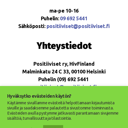
ma-pe 10-16
Puhelin:
09 692 5441
Sähköposti:
positiiviset@positiiviset.fi
Yhteystiedot
Positiiviset ry, HivFinland
Malminkatu 24 C 33, 00100 Helsinki
Puhelin (09) 692 5441
positiiviset@positiiviset.fi
Hyväksytko evästeiden käytön?
Käytämme sivuillamme evästeitä helpottamaan kirjautumista
sivuille ja saadaksemme palautetta sivustomme toiminnasta.
Evästeiden avulla pystymme jatkuvasti parantamaan sivujemme
© 2026
Positiiviset ry
Ylös
↑
sisältöä, turvallisuutta ja tilastointia.
Saavutettavuusseloste