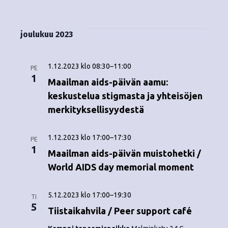
Tapahtumat
i
V
a
ä
s
a
p
t
k
l
joulukuu 2023
a
a
i
y
t
h
s
1.12.2023 klo 08:30
–
11:00
m
PE
t
e
1
Maailman aids-päivän aamu:
ä
p
u
keskustelua stigmasta ja yhteisöjen
ä
t
merkityksellisyydestä
m
i
v
n
a
ä
1.12.2023 klo 17:00
–
17:30
PE
V
1
a
.
Maailman aids-päivän muistohetki /
i
World AIDS day memorial moment
v
e
i
5.12.2023 klo 17:00
–
19:30
TI
w
5
g
Tiistaikahvila / Peer support café
s