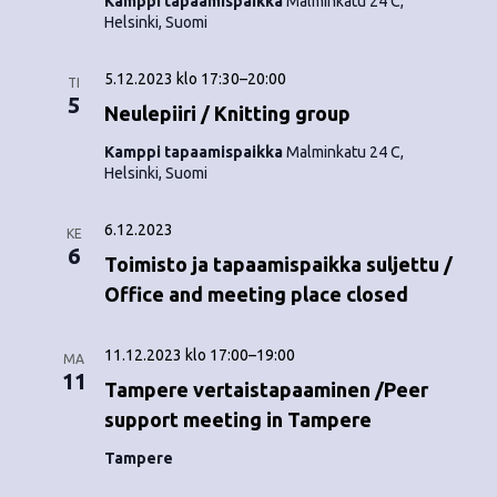
Kamppi tapaamispaikka
Malminkatu 24 C,
o
N
Helsinki, Suomi
i
a
5.12.2023 klo 17:30
–
20:00
TI
n
v
5
Neulepiiri / Knitting group
i
t
Kamppi tapaamispaikka
Malminkatu 24 C,
g
Helsinki, Suomi
i
a
6.12.2023
KE
t
6
Toimisto ja tapaamispaikka suljettu /
i
Office and meeting place closed
o
11.12.2023 klo 17:00
–
19:00
MA
n
11
Tampere vertaistapaaminen /Peer
support meeting in Tampere
Tampere