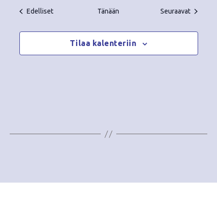
Tapahtumat
Tapahtu
Edelliset
Tänään
Seuraavat
Tilaa kalenteriin