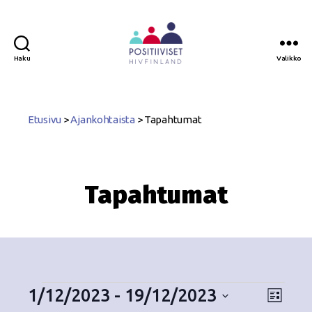
Haku
Valikko
Positiiviset
ry
Etusivu
>
Ajankohtaista
>
Tapahtumat
Tapahtumat
1/12/2023
 - 
19/12/2023
N
T
L